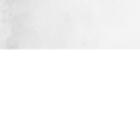
SCROLL
2025.03.23
2025.02.21
2025.02.05
2025.02.03
2024.09.24
埼玉eスポーツリンクフェス参戦
UI Esport「OWQC」に参戦！
アパレル事業
UI Esports
渋谷広告ビジョンに掲載